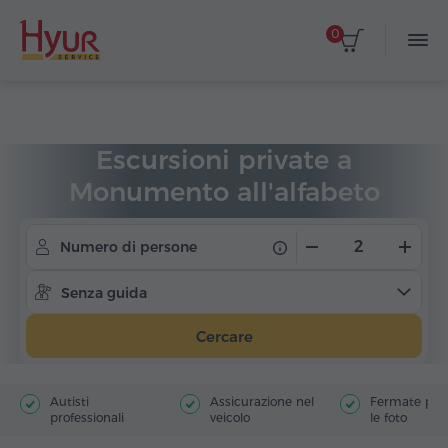
0
Home
Viaggi
Escursioni private
Escursioni private a
Monumento all'alfabeto
armeno
Numero di persone
Senza guida
Cercare
Autisti
Assicurazione nel
Fermate poer
professionali
veicolo
le foto