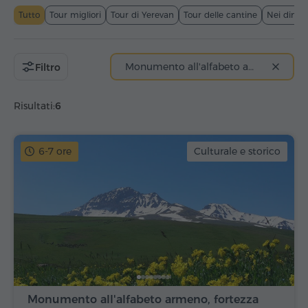
Tutto
Tour migliori
Tour di Yerevan
Tour delle cantine
Nei dintor
Monumento all'alfabeto armeno
Filtro
Risultati:
6
6-7 ore
Culturale e storico
Monumento all'alfabeto armeno, fortezza