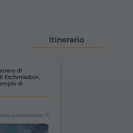
Itinerario
stero di
i Etchmiadzin,
Tempio di
nastero di Saghmosavank