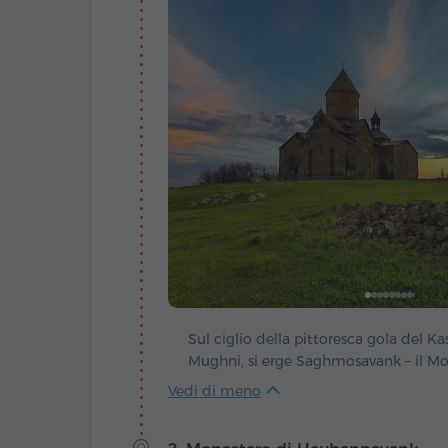
Sul ciglio della pittoresca gola del Ka
Mughni, si erge Saghmosavank – il Mon
cui nome suona come una preghiera. Fo
XIII secolo dalla nobile famiglia Vach
centro spirituale, ma anche un luogo