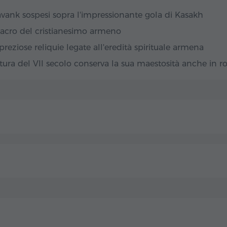
uie, ma un tempio
k sospesi sopra l'impressionante gola di Kasakh
 leggenda prendono
sacro del cristianesimo armeno
agli: Tempio di Zvartnots
preziose reliquie legate all'eredità spirituale armena
lo maestoso
tura del VII secolo conserva la sua maestosità anche in r
innalzava Zvartnots –
ll'ingegno e
ostruito su alte
lla sua struttura e
iungibile per la sua
lo, quando un
ziose, custodi per
duto.