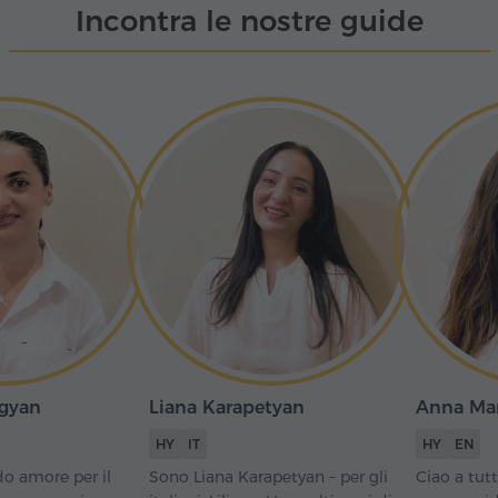
Incontra le nostre guide
gyan
Liana Karapetyan
Anna Mar
HY
IT
HY
EN
o amore per il
Sono Liana Karapetyan – per gli
Ciao a tut