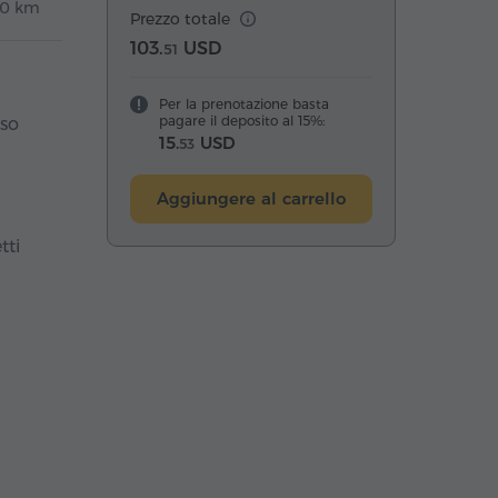
0 km
Prezzo totale
103.
USD
51
Per la prenotazione basta
pagare il deposito al 15%:
rso
15.
USD
53
Aggiungere al carrello
tti