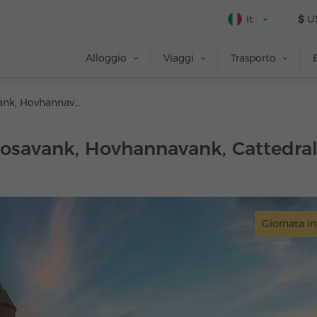
It
$
U
Alloggio
Viaggi
Trasporto
Saghmosavank, Hovhannavank, Cattedrale di Etchmiadzin e museo, Zvartnots
savank, Hovhannavank, Cattedral
Giornata in