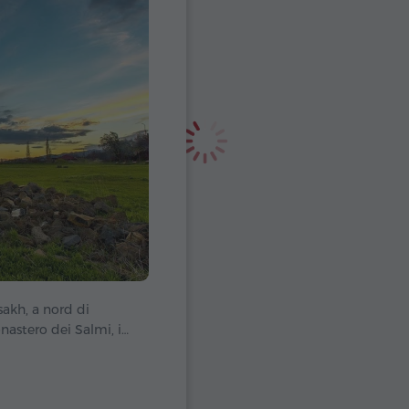
sakh, a nord di
astero dei Salmi, il
ndato tra il XII e il
utyan, fu non solo un
 dove venivano