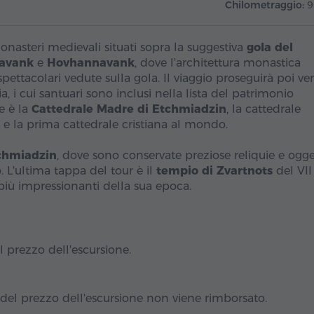
Chilometraggio:
9
onasteri medievali situati sopra la suggestiva
gola del
avank
e
Hovhannavank
, dove l'architettura monastica
ttacolari vedute sulla gola. Il viaggio proseguirà poi ve
a, i cui santuari sono inclusi nella lista del patrimonio
e è la
Cattedrale Madre di Etchmiadzin
, la cattedrale
e la prima cattedrale cristiana al mondo.
tchmiadzin
, dove sono conservate preziose reliquie e ogge
. L'ultima tappa del tour è il
tempio di Zvartnots
del VII
più impressionanti della sua epoca.
 prezzo dell'escursione.
 del prezzo dell'escursione non viene rimborsato.