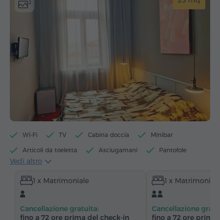
25 mq
Wi-Fi
TV
Cabina doccia
Minibar
Articoli da toeletta
Asciugamani
Pantofole
Vedi altro
Asciugacapelli
Riscaldamento
1 x Matrimoniale
1 x Matrimonial
Armadio/Guardaroba
Tavolo
Sedia
Canali satellitari
Moquette
Frigorifero
Cancellazione gratuita:
Cancellazione gratu
fino a 72 ore prima del check‑in
fino a 72 ore prima 