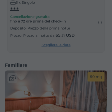
3 x Singolo
Armadio/Guardaroba
Scrivania
Zona pranzo
Tavolo da pranzo
Divano
Sedia
Telefono
Cancellazione gratuita:
Canali satellitari
Moquette
Frigorifero
fino a 72 ore prima del check‑in
Deposito: Prezzo della prima notte
65.
USD
Prezzo al notte da
21
Scegliere le date
Familiare
50 mq