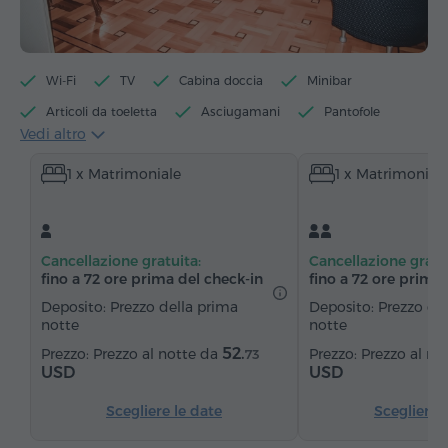
Wi-Fi
TV
Cabina doccia
Minibar
Articoli da toeletta
Asciugamani
Pantofole
Vedi altro
Asciugacapelli
Bidè
Riscaldamento
1 x Matrimoniale
1 x Matrimonial
Armadio/Guardaroba
Scrivania
Tavolo
Divano
Poltrona
Sedia
Cassaforte
Telefono
Canali satellitari
Moquette
Cancellazione gratuita:
Cancellazione gratu
Frigorifero
fino a 72 ore prima del check‑in
fino a 72 ore prima 
Deposito: Prezzo della prima
Deposito: Prezzo de
notte
notte
52.
Prezzo al notte da
Prezzo al no
73
USD
USD
Scegliere le date
Scegliere 