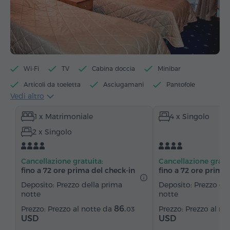
Wi-Fi
TV
Cabina doccia
Minibar
Articoli da toeletta
Asciugamani
Pantofole
Vedi altro
Asciugacapelli
Riscaldamento
1 x Matrimoniale
4 x Singolo
Armadio/Guardaroba
Scrivania
Tavolo
2 x Singolo
Divano
Sedia
Telefono
Canali satellitari
Moquette
Frigorifero
Cancellazione gratuita:
Cancellazione gratu
fino a 72 ore prima del check‑in
fino a 72 ore prima 
Deposito: Prezzo della prima
Deposito: Prezzo de
notte
notte
86.
Prezzo al notte da
Prezzo al no
03
USD
USD