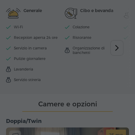
Generale
Cibo e bevanda
Wi-Fi
Colazione
Pi
Reception aperta 24 ore
Ristorante
S
Servizio in camera
Organizzazione di
banchetti
Pulizie giornaliere
Lavanderia
Servizio stireria
Camere e opzioni
Doppia/Twin