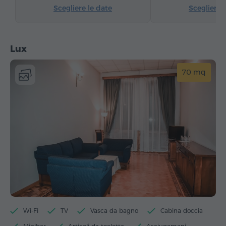
Scegliere le date
Scegliere 
Lux
70 mq
Wi-Fi
TV
Vasca da bagno
Cabina doccia