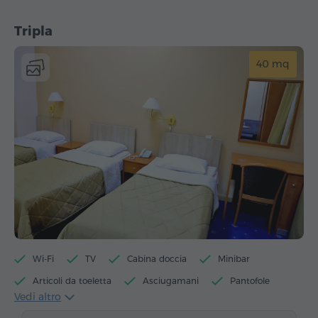
Tripla
40 mq
Wi-Fi
TV
Cabina doccia
Minibar
Articoli da toeletta
Asciugamani
Pantofole
Vedi altro
Asciugacapelli
Riscaldamento