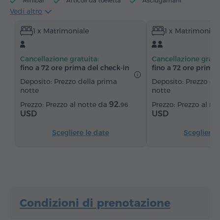
Minibar
Articoli da toeletta
Asciugamani
Vedi altro
Pantofole
Asciugacapelli
Riscaldamento
1 x Matrimoniale
1 x Matrimonial
Armadio/Guardaroba
Scrivania
Zona pranzo
Tavolo da pranzo
Divano
Poltrona
Sedia
Cancellazione gratuita:
Cancellazione gratu
Cassaforte
Telefono
Canali satellitari
fino a 72 ore prima del check‑in
fino a 72 ore prima 
Pavimenti in parquet
Frigorifero
Deposito: Prezzo della prima
Deposito: Prezzo de
notte
notte
92.
Prezzo al notte da
Prezzo al no
96
USD
USD
Scegliere le date
Scegliere 
Condizioni di prenotazione