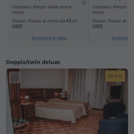
Deposito: Prezzo della prima
Deposito: Prezzo de
notte
notte
41.
Prezzo al notte da
Prezzo al no
63
USD
USD
Scegliere le date
Scegliere 
Doppia/twin deluxe
35 mq