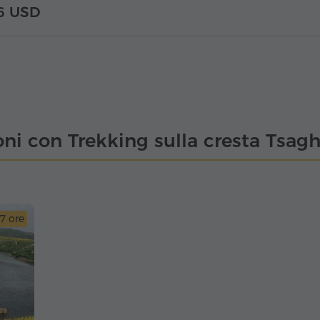
6 USD
oni con Trekking sulla cresta Tsag
7 ore