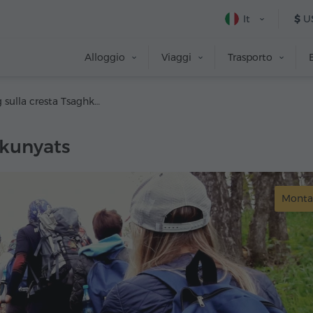
It
$
U
Alloggio
Viaggi
Trasporto
Trekking sulla cresta Tsaghkunyats
hkunyats
Monta