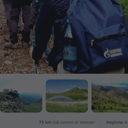
75 km
dal centro di Yerevan
Regione:
K