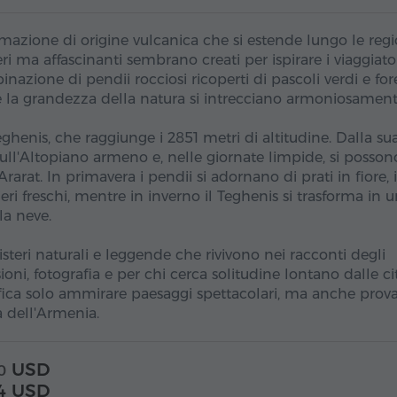
azione di origine vulcanica che si estende lungo le regi
ri ma affascinanti sembrano creati per ispirare i viaggiato
nazione di pendii rocciosi ricoperti di pascoli verdi e for
e la grandezza della natura si intrecciano armoniosament
eghenis, che raggiunge i 2851 metri di altitudine. Dalla su
ll'Altopiano armeno e, nelle giornate limpide, si posson
rarat. In primavera i pendii si adornano di prati in fiore, 
eri freschi, mentre in inverno il Teghenis si trasforma in 
la neve.
teri naturali e leggende che rivivono nei racconti degli
ioni, fotografia e per chi cerca solitudine lontano dalle ci
ifica solo ammirare paesaggi spettacolari, ma anche prov
 dell'Armenia.
USD
0
4 USD