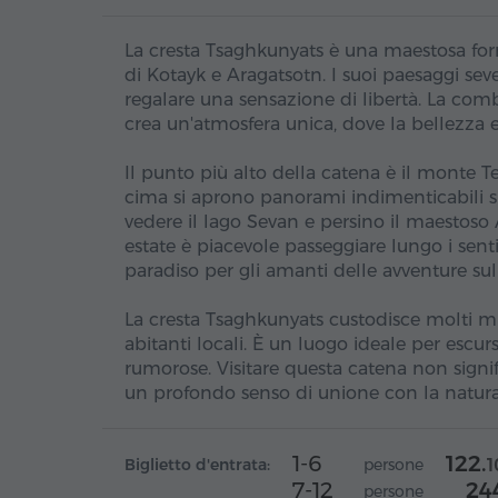
La cresta Tsaghkunyats è una maestosa form
di Kotayk e Aragatsotn. I suoi paesaggi seve
regalare una sensazione di libertà. La combi
crea un'atmosfera unica, dove la bellezza 
Il punto più alto della catena è il monte T
cima si aprono panorami indimenticabili su
vedere il lago Sevan e persino il maestoso A
estate è piacevole passeggiare lungo i senti
paradiso per gli amanti delle avventure sul
La cresta Tsaghkunyats custodisce molti mis
abitanti locali. È un luogo ideale per escurs
rumorose. Visitare questa catena non sign
un profondo senso di unione con la natura
1-6
122.
Biglietto d'entrata:
persone
1
7-12
24
persone