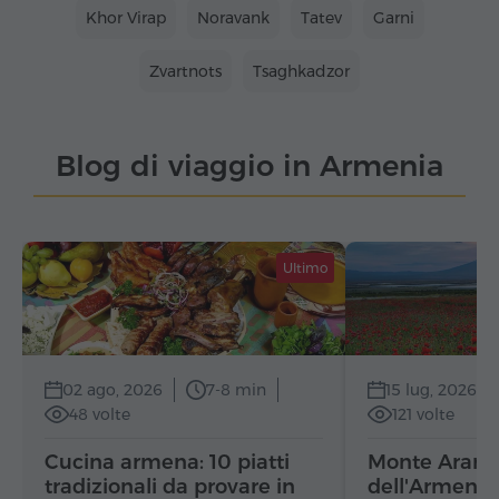
Khor Virap
Noravank
Tatev
Garni
Zvartnots
Tsaghkadzor
Blog di viaggio in Armenia
Ultimo
02 ago, 2026
7-8 min
15 lug, 2026
48 volte
121 volte
Cucina armena: 10 piatti
Monte Ararat
tradizionali da provare in
dell'Armenia: