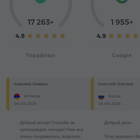
17 263+
1 955+
4.9
4.9
Tripadvisor
Google
Анжелика Аникина
Анатолий Локотков
Armenia
Russia
06-08-2026
06-08-2026
Добрый вечер! Спасибо за
Добрый день.
организацию поездки! Нам все
очень понравилось, водитель
Хочу выразить б