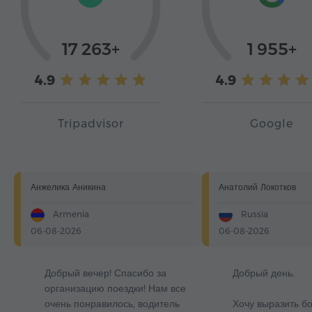
17 263+
1 955+
4.9
4.9
Tripadvisor
Google
Анжелика Аникина
Анатолий Локотков
Armenia
Russia
06-08-2026
06-08-2026
Добрый вечер! Спасибо за
Добрый день.
организацию поездки! Нам все
очень понравилось, водитель
Хочу выразить б