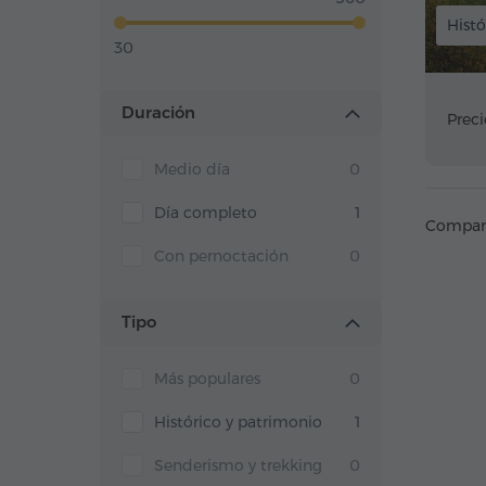
Histó
30
Duración
Preci
Medio día
0
Día completo
1
Compart
Con pernoctación
0
Tipo
Más populares
0
Histórico y patrimonio
1
Senderismo y trekking
0