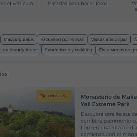
en el vehículo
Paradas para hacer fotos
Ve
Más populares
Excursión por Ereván
Visitas a bodegas
A
a de brandy Ararat
Senderismo y trekking
Excursiones en g
dos:
1
Día completo
Dí
Monasterio de Makar
Yell Extreme Park
Descubra otra faceta d
combina patrimonio cult
libre en una ruta de dí
comienza con el monas