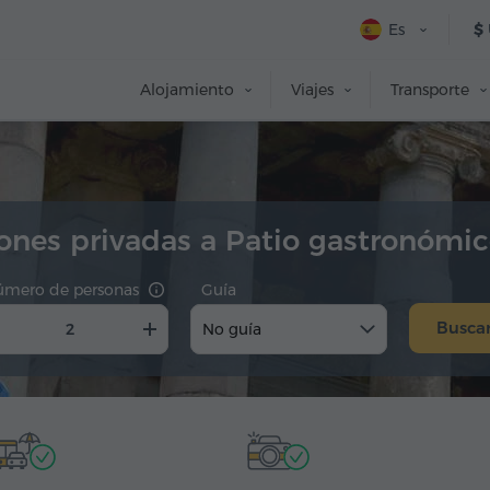
Es
$
Alojamiento
Viajes
Transporte
ones privadas a Patio gastronómic
úmero de personas
Guía
Busca
No guía