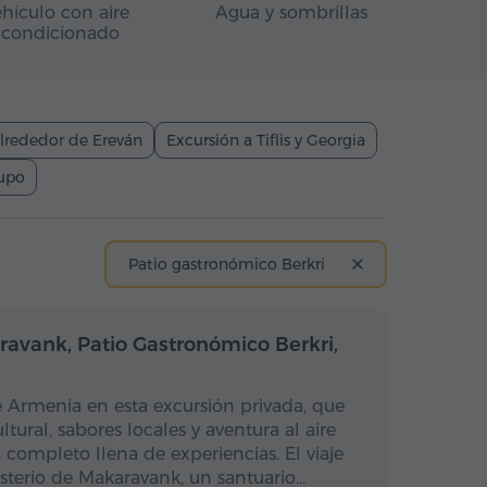
hículo con aire
Agua y sombrillas
acondicionado
lrededor de Ereván
Excursión a Tiflis y Georgia
rupo
Patio gastronómico Berkri
a completo
Día completo
avank, Patio Gastronómico Berkri,
e Armenia en esta excursión privada, que
ural, sabores locales y aventura al aire
a completo llena de experiencias. El viaje
terio de Makaravank, un santuario…