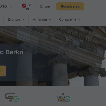
0
USD
Entrar
Registrarse
Eventos
Armenia
Compañía
o Berkri
r