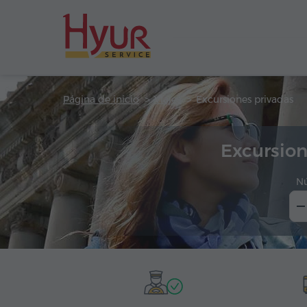
Página de inicio
Viajes
Excursiones privadas
Excursion
N