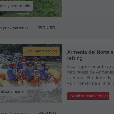
rico y patrimonio
190 USD
o por 2 personas
Con pernoctación
Con pe
Armenia del Norte en
rafting
Esta impresionante exc
naturaleza de Armenia,
aventura. El primer día
– un homenaje al aire li
aleza y fauna
Favoritos para familias
286 USD
o por 2 personas