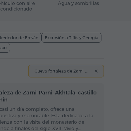
hículo con aire
Agua y sombrillas
acondicionado
lrededor de Ereván
Excursión a Tiflis y Georgia
rupo
Cueva-fortaleza de Zarni-Parni
a completo
Día completo
leza de Zarni-Parni, Akhtala, castillo
hin
casi un día completo, ofrece una
positiva y memorable. Está dedicado a la
ienza con la visita del monasterio de
de a finales del siglo XVIII vivió y…