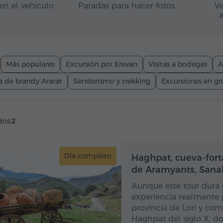
en el vehículo
Paradas para hacer fotos
Ve
Más populares
Excursión por Ereván
Visitas a bodegas
A
a de brandy Ararat
Senderismo y trekking
Excursiones en g
dos:
2
Día completo
Dí
Haghpat, cueva-forta
de Aramyants, Sana
Aunque este tour dura 
experiencia realmente 
provincia de Lori y com
Haghpat del siglo X, don