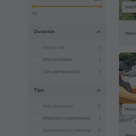
Histó
30
Duración
Preci
Medio día
0
Día completo
1
Con pernoctación
1
Tipo
Más populares
0
Natur
Histórico y patrimonio
1
Senderismo y trekking
0
Preci