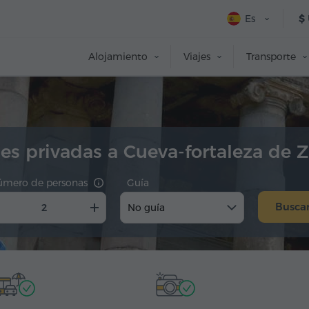
Es
$
Alojamiento
Viajes
Transporte
es privadas a Cueva-fortaleza de Z
úmero de personas
Guía
Busca
No guía