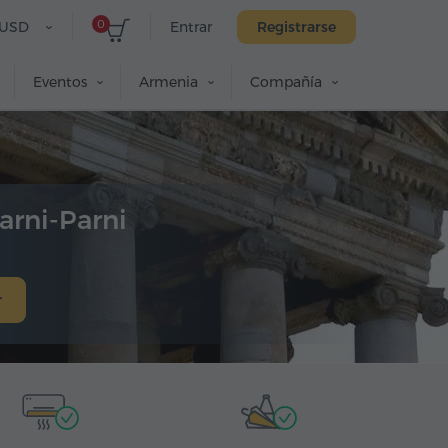
0
USD
Entrar
Registrarse
Eventos
Armenia
Compañía
arni-Parni
r