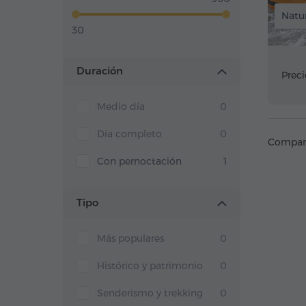
Natur
30
Duración
Preci
Medio día
0
Día completo
0
Compart
Con pernoctación
1
Tipo
Más populares
0
Histórico y patrimonio
0
Senderismo y trekking
0