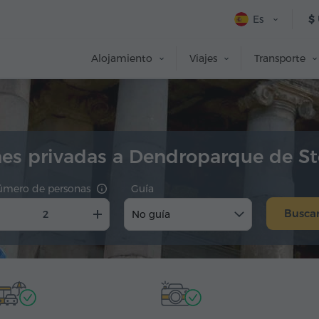
Es
$
Alojamiento
Viajes
Transporte
nes privadas a Dendroparque de S
úmero de personas
Guía
Busca
No guía