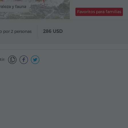
aleza y fauna
Favoritos para familias
286 USD
o por 2 personas
ir: