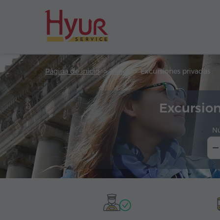
Página de inicio
Viajes
Excursiones privadas
Excursio
N