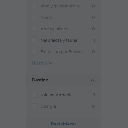
Vino y gastronomía
0
Aéreo
0
Arte y cultura
0
Naturaleza y fauna
1
Excursión por Ereván
0
Ver más
Destino
solo en Armenia
1
Georgia
0
Restablecer