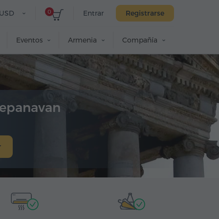
0
USD
Entrar
Registrarse
Eventos
Armenia
Compañía
tepanavan
r