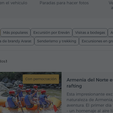
en el vehículo
Paradas para hacer fotos
Ve
Más populares
Excursión por Ereván
Visitas a bodegas
A
a de brandy Ararat
Senderismo y trekking
Excursiones en g
dos:
1
Con pernoctación
Con pe
Armenia del Norte en
rafting
Esta impresionante exc
naturaleza de Armenia,
aventura. El primer día
– un homenaje al aire li