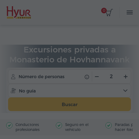
0
Página de inicio
Viajes
Excursiones privadas
Excursiones privadas a
Monasterio de Hovhannavank
Número de personas
No guía
Buscar
Conductores
Seguro en el
Paradas par
profesionales
vehículo
hacer fotos