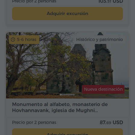
Precio por 2 personas
103.
USD
51
Adquirir excursión
5-6 horas
Histórico y patrimonio
Nueva destinación
Monumento al alfabeto, monasterio de
Hovhannavank, iglesia de Mughni…
Precio por 2 personas
87.
USD
69
Adquirir excursión