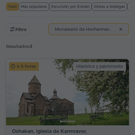
Todo
Más populares
Excursión por Ereván
Visitas a bodegas
Al
Monasterio de Hovhannavank
Filtro
Resultados:
3
4-5 horas
Histórico y patrimonio
Oshakan, iglesia de Karmravor,