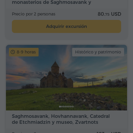
monasterios de Saghmosavank y
Hovhannavank
Precio por 2 personas
80.
USD
75
Adquirir excursión
8-9 horas
Histórico y patrimonio
Saghmosavank, Hovhannavank, Catedral
de Etchmiadzin y museo, Zvartnots