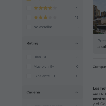
31
15
No estrellas
6
Prec
Rating
a so
Bien: 8+
8
Muy bien: 9+
0
Compart
Excelente: 10
0
Los ho
Cadena
con un
centro
y el Go