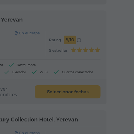
Hotel
Hotel
 Yerevan
En el mapa
8/10
Rating
5 estrellas
na
Restaurante
Elevador
Wi-Fi
Cuartos conectados
ver
Seleccionar fechas
onibles.
Hotel
Hotel
ury Collection Hotel, Yerevan
En el mapa