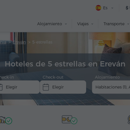
Es
$
Alojamiento
Viajes
Transporte
nia
Ereván
5-estrellas
Hoteles de 5 estrellas en Ereván
heck-in
Check-out
Alojamiento
Habitaciones (1), 