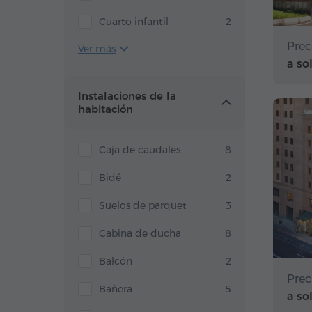
Cuarto infantil
2
Prec
Ver más
a so
Instalaciones de la
habitación
Caja de caudales
8
Bidé
2
Suelos de parquet
3
Cabina de ducha
8
Balcón
2
Prec
Bañera
5
a so