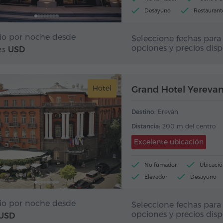
Desayuno
Restaurant
io por noche desde
Seleccione fechas para 
opciones y precios disp
USD
23
Hotel
Grand Hotel Yereva
Destino:
Ereván
Distancia:
200 m del centro
Excelente ubicación
No fumador
Ubicació
Elevador
Desayuno
io por noche desde
Seleccione fechas para 
opciones y precios disp
 USD