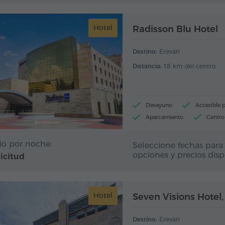
Hotel
Radisson Blu Hotel
Destino:
Ereván
Distancia:
1.8 km del centro
Desayuno
Accesible p
Aparcamiento
Centro 
io por noche:
Seleccione fechas para 
opciones y precios disp
licitud
Hotel
Seven Visions Hotel,
Destino:
Ereván