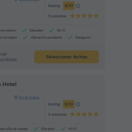
8/10
Rating
5 estrellas
ina interior
Elevador
Wi-Fi
o fumador
Ubicación excelente
Desayuno
ver
Seleccionar fechas
onibles.
Hotel
Hotel
 Hotel
En el mapa
8/10
Rating
5 estrellas
ara silla de ruedas
Elevador
Wi-Fi