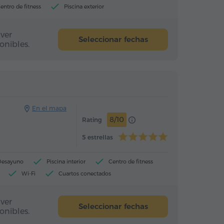
entro de fitness
Piscina exterior
ver
Seleccionar fechas
onibles.
Hotel
Hotel
En el mapa
8/10
Rating
5 estrellas
Desayuno
Piscina interior
Centro de fitness
Wi-Fi
Cuartos conectados
ver
Seleccionar fechas
onibles.