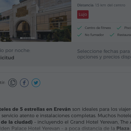
Distancia:
1.5 km del centro
Lujo
Centro de fitness
Pisc
No fumador
Restaura
io por noche:
Seleccione fechas para 
opciones y precios disp
licitud
ir:
teles de 5 estrellas en Ereván
son ideales para los viaj
 servicio atento e instalaciones completas. Muchos hotel
 de la ciudad)
– incluyendo el Grand Hotel Yerevan, The A
lden Palace Hotel Yerevan – a poca distancia de la
Plaza 