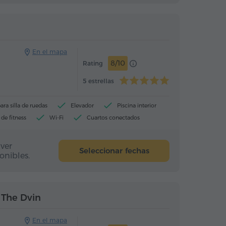
Hotel
Hotel
En el mapa
8/10
Rating
5 estrellas
ara silla de ruedas
Elevador
Piscina interior
de fitness
Wi-Fi
Cuartos conectados
ver
Seleccionar fechas
onibles.
Hotel
Hotel
 The Dvin
En el mapa