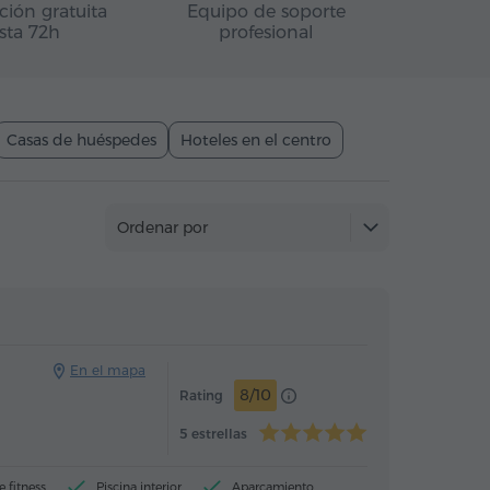
ción gratuita
Equipo de soporte
sta 72h
profesional
Casas de huéspedes
Hoteles en el centro
Ordenar por
Hotel
Hotel
En el mapa
8/10
Rating
5 estrellas
e fitness
Piscina interior
Aparcamiento