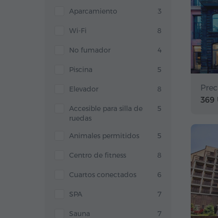
Aparcamiento
3
Wi-Fi
8
No fumador
4
Piscina
5
Prec
Elevador
8
369
Accesible para silla de
5
ruedas
Animales permitidos
5
Centro de fitness
8
Cuartos conectados
6
SPA
7
Sauna
7