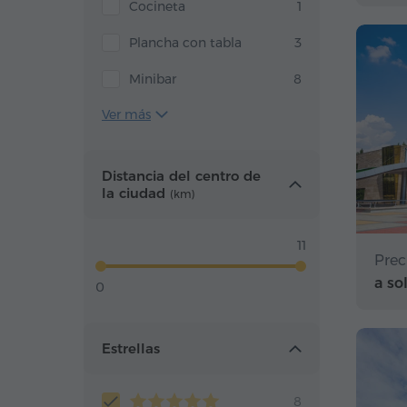
Cocineta
1
Plancha con tabla
3
Minibar
8
Ver más
Distancia del centro de
la ciudad
(km)
11
Prec
a so
0
Estrellas
8