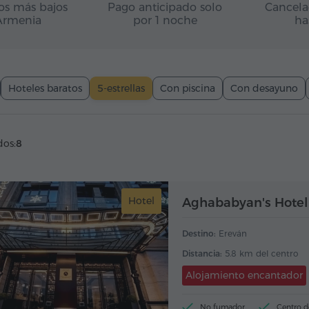
ios más bajos
Pago anticipado solo
Cancela
Armenia
por 1 noche
ha
Hoteles baratos
5-estrellas
Con piscina
Con desayuno
dos:
8
Hotel
Aghababyan's Hotel
Destino:
Ereván
Distancia:
5.8 km del centro
Alojamiento encantador
No fumador
Centro d