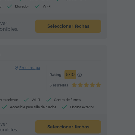
e
Elevador
Wi-Fi
ver
Seleccionar fechas
onibles.
Hotel
Hotel
n
En el mapa
8/10
Rating
5 estrellas
n excelente
Wi-Fi
Centro de fitness
Accesible para silla de ruedas
Piscina exterior
ver
Seleccionar fechas
onibles.