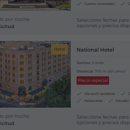
Cuartos conectados
C
Piscina interior
io por noche:
Seleccione fechas para 
opciones y precios disp
licitud
Hotel
National Hotel
Destino:
Ereván
Distancia:
700 m del centro
Precio especial
Ubicación excelente
Restaurante
Elevador
io por noche:
Seleccione fechas para 
opciones y precios disp
licitud