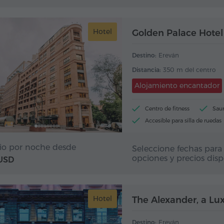
Hotel
Golden Palace Hotel
Destino:
Ereván
Distancia:
350 m del centro
Alojamiento encantador
Centro de fitness
Sau
Accesible para silla de ruedas
Ubicación excelente
io por noche desde
Seleccione fechas para 
opciones y precios disp
 USD
Hotel
The Alexander, a Lux
Destino:
Ereván