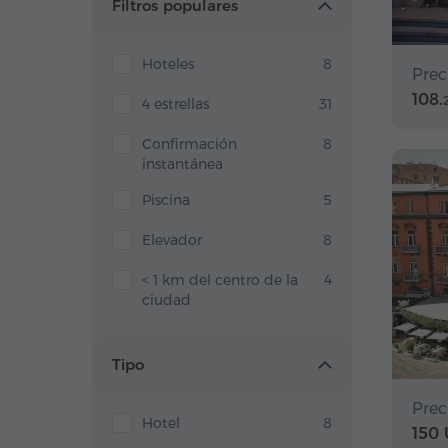
Filtros populares
Hoteles
8
Prec
108.
4 estrellas
31
Confirmación
8
instantánea
Piscina
5
Elevador
8
< 1 km del centro de la
4
ciudad
Tipo
Prec
Hotel
8
150