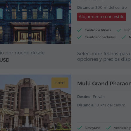
Distancia:
300 m del centro
Alojamiento con estilo
Centro de fitness
Pisc
Cuartos conectados
N
io por noche desde
Seleccione fechas para 
opciones y precios disp
 USD
Hotel
Multi Grand Pharaon
Destino:
Ereván
Distancia:
10 km del centro
Desayuno
Accesible p