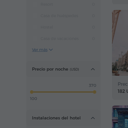
Resort
0
Casa de huéspedes
0
Hostel
0
Casa de vacaciones
0
Ver más
Precio por noche
(
USD
)
Prec
370
182
100
Instalaciones del hotel