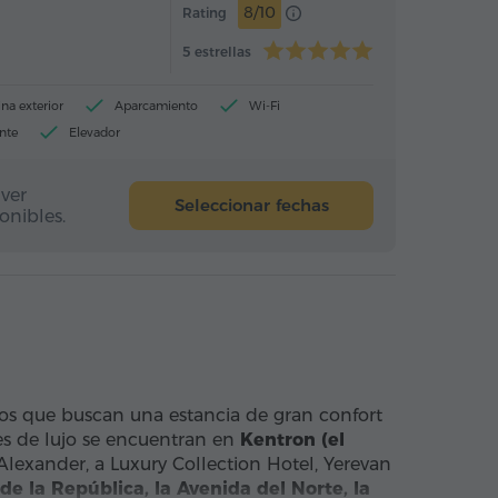
8/10
Rating
5 estrellas
ina exterior
Aparcamiento
Wi-Fi
nte
Elevador
ver
Seleccionar fechas
onibles.
eros que buscan una estancia de gran confort
es de lujo se encuentran en
Kentron (el
lexander, a Luxury Collection Hotel, Yerevan
de la República, la Avenida del Norte, la