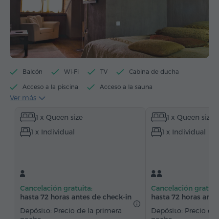
Balcón
Wi-Fi
TV
Cabina de ducha
Acceso a la piscina
Acceso a la sauna
Ver más
Acceso a jacuzzi
Hervidor eléctrico
1 x Queen size
1 x Queen size
Artículos de tocador
Toallas
Allbornoz
1 x Individual
1 x Individual
Pantuflas
Secador de pelo
Calefacción
Armario/Guardarropa
Escritorio
Sala de estar
Sofá
Sillón
Silla
Caja de caudales
Teléfono
Alarma
Servicio despertador
Cancelación gratuita:
Cancelación gratuit
Canales de satélite
Alfombrado
hasta 72 horas antes de check-in
hasta 72 horas ante
Suelos de parquet
Refriderador
Depósito: Precio de la primera
Depósito: Precio de 