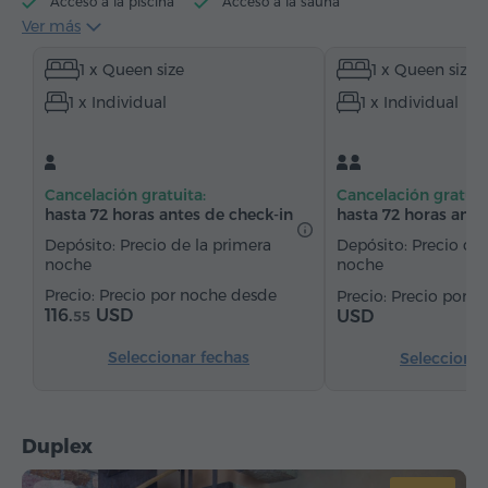
Acceso a la piscina
Acceso a la sauna
Ver más
Acceso a jacuzzi
Hervidor eléctrico
1 x Queen size
1 x Queen size
Artículos de tocador
Toallas
Pantuflas
1 x Individual
1 x Individual
Secador de pelo
Calefacción
Armario/Guardarropa
Escritorio
Sala de estar
Sillón
Silla
Teléfono
Alarma
Cancelación gratuita:
Cancelación gratuit
Servicio despertador
Canales de satélite
hasta 72 horas antes de check-in
hasta 72 horas ante
Alfombrado
Suelos de parquet
Refriderador
Depósito: Precio de la primera
Depósito: Precio de 
noche
noche
Agua embotellada
Té/Café
Precio por noche desde
Precio por 
116.
USD
USD
55
Seleccionar fechas
Seleccionar
Duplex