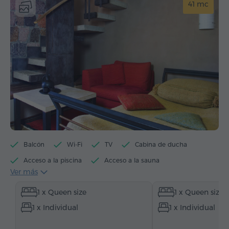
41 mc
Balcón
Wi-Fi
TV
Cabina de ducha
Acceso a la piscina
Acceso a la sauna
Ver más
Acceso a jacuzzi
Hervidor eléctrico
1 x Queen size
1 x Queen size
Artículos de tocador
Toallas
Allbornoz
1 x Individual
1 x Individual
Pantuflas
Secador de pelo
Calefacción
Armario/Guardarropa
Escritorio
Sala de estar