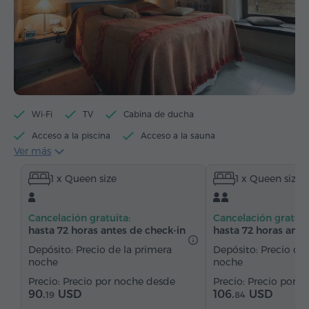
Wi-Fi
TV
Cabina de ducha
Acceso a la piscina
Acceso a la sauna
Ver más
Acceso a jacuzzi
Hervidor eléctrico
1 x Queen size
1 x Queen size
Artículos de tocador
Toallas
Pantuflas
Secador de pelo
Calefacción
Cancelación gratuita:
Cancelación gratuit
Armario/Guardarropa
Escritorio
Silla
hasta 72 horas antes de check-in
hasta 72 horas ante
Teléfono
Alarma
Servicio despertador
Depósito: Precio de la primera
Depósito: Precio de 
noche
noche
Canales de satélite
Alfombrado
Precio por noche desde
Precio por n
Suelos de parquet
Refriderador
90.
USD
106.
USD
19
84
Agua embotellada
Té/Café