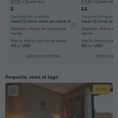
1 x Queen size
1 x Queen size
Artículos de tocador
Toallas
Pantuflas
Secador de pelo
Calefacción
Cancelación gratuita:
Cancelación gratuit
Armario/Guardarropa
Escritorio
Silla
hasta 72 horas antes de check-in
hasta 72 horas ante
Teléfono
Alarma
Servicio despertador
Depósito: Precio de la primera
Depósito: Precio de 
noche
noche
Canales de satélite
Alfombrado
Precio por noche desde
Precio por n
Suelos de parquet
Refriderador
65.
USD
80.
USD
21
48
Agua embotellada
Té/Café
Seleccionar fechas
Seleccionar
Pequeña, vista al lago
20 mc