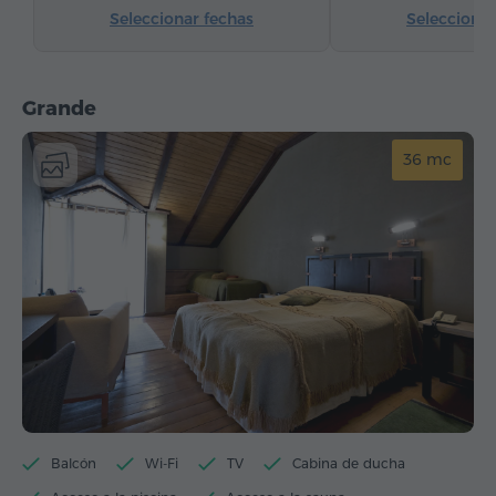
Seleccionar fechas
Seleccionar
Grande
36 mc
Balcón
Wi-Fi
TV
Cabina de ducha