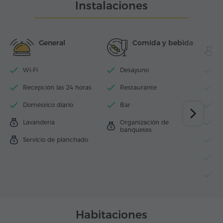
Instalaciones
General
Comida y bebida
Wi-Fi
Desayuno
Pi
Recepción las 24 horas
Restaurante
S
Doméstico diario
Bar
J
Lavandería
Organización de
B
banquetes
Servicio de planchado
To
Si
S
Habitaciones