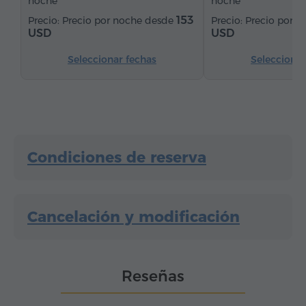
noche
noche
Agua embotellada
Té/Café
153
Precio por noche desde
Precio por 
USD
USD
Seleccionar fechas
Seleccionar
Condiciones de reserva
Cancelación y modificación
Reseñas