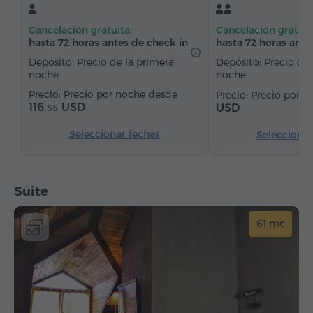
Sillón
Silla
Teléfono
Alarma
Cancelación gratuita:
Cancelación gratuit
Servicio despertador
Canales de satélite
hasta 72 horas antes de check-in
hasta 72 horas ante
Alfombrado
Suelos de parquet
Refriderador
Depósito: Precio de la primera
Depósito: Precio de 
noche
noche
Agua embotellada
Té/Café
Precio por noche desde
Precio por 
116.
USD
USD
55
Seleccionar fechas
Seleccionar
Suite
61 mc