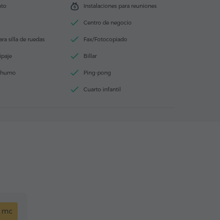
nto
Instalaciones para reuniones
Centro de negocio
ra silla de ruedas
Fax/Fotocopiado
ipaje
Billar
e humo
Ping-pong
Cuarto infantil
7 mc