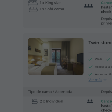
1 x King size
Cancel
hasta 
1 x Sofá-cama
check
Depósi
prime
Twin stan
Wi-Fi
Acceso a la p
Acceso a bill
Ver más
Allbornoz
Armario/Gua
Tipo de cama /
Acomoda
Depós
Caja de caud
2 x Individual
Cancel
Canales de sa
hasta 
check
Té/Café