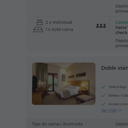
Depósi
prime
2 x Individual
Cancel
hasta 
1 x Sofá-cama
check
Depósi
prime
Doble sta
Vista al lago
Bañera / Cab
Acceso a la 
Ver más
Artículos de
Calefacción
Tipo de cama /
Acomoda
Depós