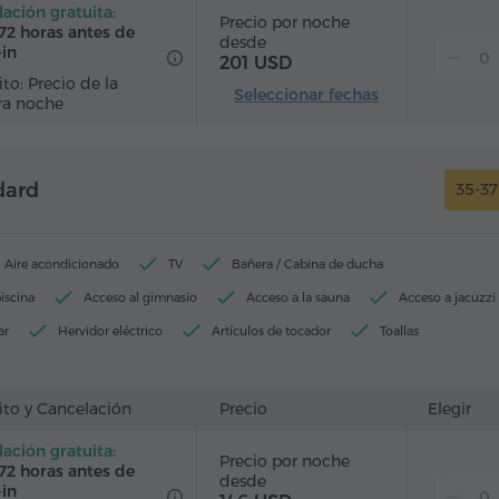
ación gratuita:
Precio por noche
72 horas antes de
desde
-in
201 USD
to: Precio de la
Seleccionar fechas
ra noche
dard
35-3
Aire acondicionado
TV
Bañera / Cabina de ducha
iscina
Acceso al gimnasio
Acceso a la sauna
Acceso a jacuzzi
ar
Hervidor eléctrico
Artículos de tocador
Toallas
Pantuflas
Secador de pelo
Calefacción
rdarropa
Escritorio
Sala de estar
Sofá
Silla
ito y Cancelación
Precio
Elegir
ales
Teléfono
Alarma
Servicio despertador
ación gratuita:
Precio por noche
télite
Alfombrado
Refriderador
Agua embotellada
72 horas antes de
desde
-in
Plancha con tabla