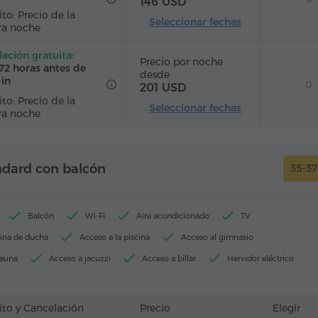
146 USD
to: Precio de la
Seleccionar fechas
ra noche
ación gratuita:
Precio por noche
72 horas antes de
desde
-in
201 USD
to: Precio de la
Seleccionar fechas
ra noche
ndard con balcón
35-3
Balcón
Wi-Fi
Aire acondicionado
TV
ina de ducha
Acceso a la piscina
Acceso al gimnasio
sauna
Acceso a jacuzzi
Acceso a billar
Hervidor eléctrico
 tocador
Toallas
Allbornoz
Pantuflas
Secador de pelo
Armario/Guardarropa
Escritorio
Sala de estar
Sofá
ito y Cancelación
Precio
Elegir