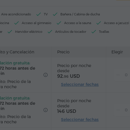
Aire acondicionado
TV
Bañera / Cabina de ducha
iscina
Acceso al gimnasio
Acceso a la sauna
Acceso a jacuzzi
ar
Hervidor eléctrico
Artículos de tocador
Toallas
Pantuflas
Secador de pelo
Calefacción
rdarropa
Escritorio
Sala de estar
Sofá
Silla
ito y Cancelación
Precio
Elegir
ales
Teléfono
Alarma
Servicio despertador
ación gratuita:
Precio por noche
télite
Alfombrado
Refriderador
Agua embotellada
72 horas antes de
desde
-in
Plancha con tabla
92.
USD
96
to: Precio de la
Seleccionar fechas
ra noche
ación gratuita:
Precio por noche
72 horas antes de
desde
-in
146 USD
to: Precio de la
Seleccionar fechas
ra noche