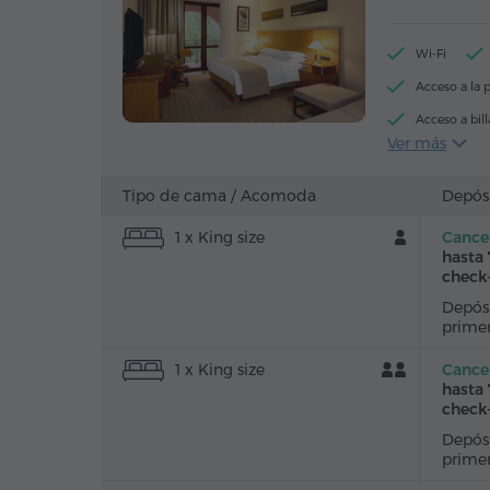
Wi-Fi
Acceso a la p
Acceso a bill
Ver más
Allbornoz
Armario/Gua
Tipo de cama /
Acomoda
Depós
Caja de caud
1 x King size
Cancel
Canales de sa
hasta 
check
Té/Café
Depósi
prime
1 x King size
Cancel
hasta 
check
Depósi
prime