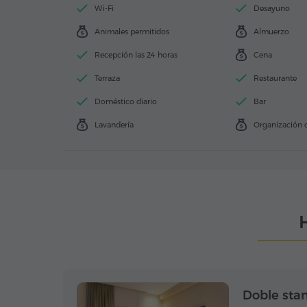
Wi-Fi
Desayuno
Animales permitidos
Almuerzo
Recepción las 24 horas
Cena
Terraza
Restaurante
Doméstico diario
Bar
Lavandería
Organización 
Doble sta