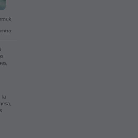
ermuk
entro
o
lo
es,
 la
mesa,
s