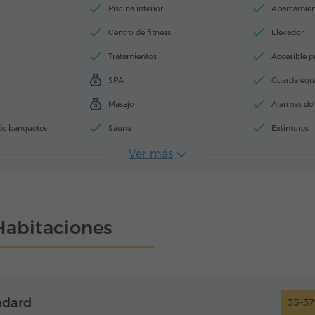
Piscina interior
Aparcamie
Centro de fitness
Elevador
Tratamientos
Accesible pa
SPA
Guarda equ
Masaje
Alarmas d
de banquetes
Sauna
Extintores
Ver más
Habitaciones
ndard
35-3