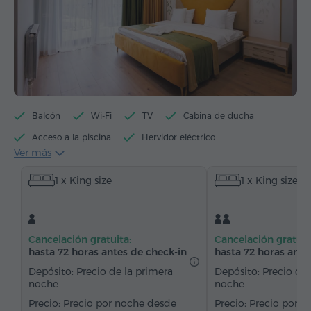
Balcón
Wi-Fi
TV
Cabina de ducha
Acceso a la piscina
Hervidor eléctrico
Ver más
Artículos de tocador
Toallas
Pantuflas
1 x King size
1 x King size
Secador de pelo
Calefacción
Armario/Guardarropa
Escritorio
Silla
Suelos de parquet
Refriderador
Cancelación gratuita:
Cancelación gratuit
Agua embotellada
Té/Café
hasta 72 horas antes de check-in
hasta 72 horas ante
Depósito: Precio de la primera
Depósito: Precio de 
noche
noche
Precio por noche desde
Precio por n