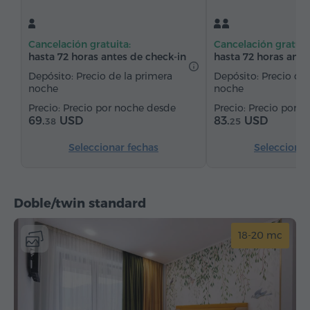
Armario/Guardarropa
Escritorio
Silla
Suelos de parquet
Refriderador
Cancelación gratuita:
Cancelación gratuit
Agua embotellada
Té/Café
hasta 72 horas antes de check-in
hasta 72 horas ante
Depósito: Precio de la primera
Depósito: Precio de 
noche
noche
Precio por noche desde
Precio por n
69.
USD
83.
USD
38
25
Seleccionar fechas
Seleccionar
Doble/twin standard
18-20 mc