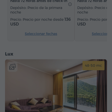
hasta 72 horas antes de check-in
hasta 72 horas ante
Depósito: Precio de la primera
Depósito: Precio de 
noche
noche
136
Precio por noche desde
Precio por 
USD
USD
Seleccionar fechas
Seleccionar
Lux
48-50 mc