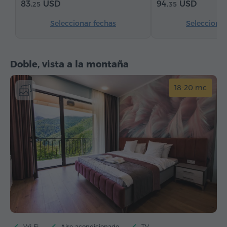
83.
USD
94.
USD
25
35
Seleccionar fechas
Seleccionar
Doble, vista a la montaña
18-20 mc
Wi-Fi
Aire acondicionado
TV