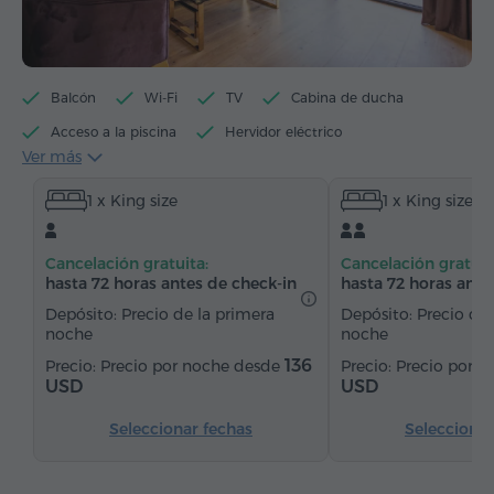
Balcón
Wi-Fi
TV
Cabina de ducha
Acceso a la piscina
Hervidor eléctrico
Ver más
Artículos de tocador
Toallas
Pantuflas
1 x King size
1 x King size
Secador de pelo
Calefacción
Armario/Guardarropa
Escritorio
Sala de estar
Cancelación gratuita:
Cancelación gratuit
Mesa
Sofá
Sillón
Silla
hasta 72 horas antes de check-in
hasta 72 horas ante
Suelos de parquet
Refriderador
Depósito: Precio de la primera
Depósito: Precio de 
noche
noche
136
Precio por noche desde
Precio por 
USD
USD
Seleccionar fechas
Seleccionar