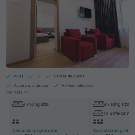
Wi-Fi
TV
Cabina de ducha
Acceso a la piscina
Hervidor eléctrico
Ver más
Artículos de tocador
Toallas
Pantuflas
1 x King size
1 x King size
Secador de pelo
Calefacción
1 x Sofá-cama
Armario/Guardarropa
Escritorio
Sofá
Sillón
Silla
Suelos de parquet
Cancelación gratuita:
Cancelación gratuit
Refriderador
Agua embotellada
Té/Café