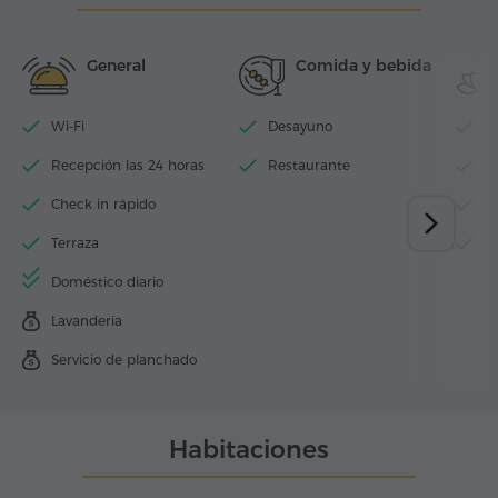
General
Comida y bebida
Wi-Fi
Desayuno
Pi
Recepción las 24 horas
Restaurante
To
Check in rápido
Si
Terraza
S
Doméstico diario
Lavandería
Servicio de planchado
Habitaciones