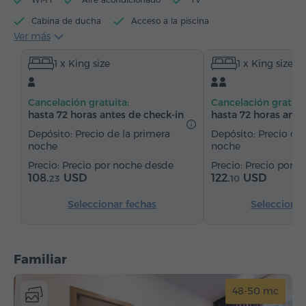
Cabina de ducha
Acceso a la piscina
Ver más
Hervidor eléctrico
Artículos de tocador
Toallas
1 x King size
1 x King size
Pantuflas
Secador de pelo
Calefacción
Armario/Guardarropa
Escritorio
Silla
Cancelación gratuita:
Cancelación gratuit
Suelos de parquet
Refriderador
hasta 72 horas antes de check-in
hasta 72 horas ante
Agua embotellada
Té/Café
Depósito: Precio de la primera
Depósito: Precio de 
noche
noche
Precio por noche desde
Precio por n
108.
USD
122.
USD
23
10
Seleccionar fechas
Seleccionar
Familiar
48-50 mc