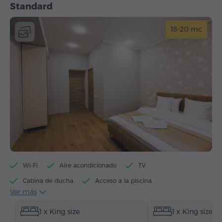
Standard
18-20 mc
Wi-Fi
Aire acondicionado
TV
Cabina de ducha
Acceso a la piscina
Ver más
Hervidor eléctrico
Artículos de tocador
Toallas
1 x King size
1 x King size
Pantuflas
Secador de pelo
Calefacción