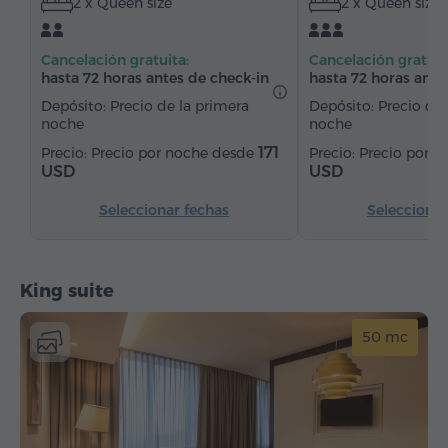
2 x Queen size
2 x Queen size
Hervidor eléctrico
Artículos de tocador
Toallas
Allbornoz
Pantuflas
Secador de pelo
Cancelación gratuita:
Cancelación gratuit
Bidé
Calefacción
Armario/Guardarropa
hasta 72 horas antes de check-in
hasta 72 horas ante
Escritorio
Silla
Caja de caudales
Teléfono
Depósito: Precio de la primera
Depósito: Precio de 
noche
noche
Alarma
Servicio despertador
171
Precio por noche desde
Precio por 
Lámpara de noche
Canales de satélite
USD
USD
Suelos de parquet
Agua embotellada
Té/Café
Seleccionar fechas
Seleccionar
Plancha con tabla
King suite
50 mc