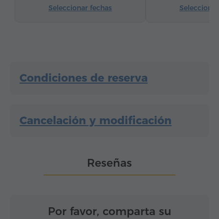
Seleccionar fechas
Seleccionar
Canales de satélite
Suelos de parquet
Agua embotellada
Té/Café
Plancha con tabla
Condiciones de reserva
Cancelación y modificación
Reseñas
Por favor, comparta su