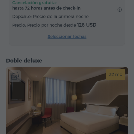
Cancelación gratuita:
Bidé
Calefacción
Armario/Guardarropa
hasta 72 horas antes de check-in
Escritorio
Silla
Caja de caudales
Teléfono
Depósito: Precio de la primera noche
Alarma
Servicio despertador
126 USD
Precio por noche desde
Lámpara de noche
Canales de satélite
Seleccionar fechas
Suelos de parquet
Agua embotellada
Té/Café
Plancha con tabla
Doble deluxe
32 mc