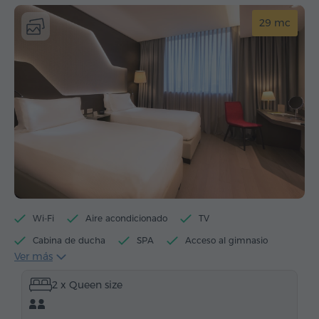
29 mc
Wi-Fi
Aire acondicionado
TV
Cabina de ducha
SPA
Acceso al gimnasio
Ver más
Acceso a la sauna
Máquina de té/café
2 x Queen size
Hervidor eléctrico
Artículos de tocador
Toallas
Allbornoz
Pantuflas
Secador de pelo