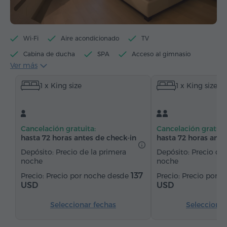
Wi-Fi
Aire acondicionado
TV
Cabina de ducha
SPA
Acceso al gimnasio
Ver más
Acceso a la sauna
Máquina de té/café
1 x King size
1 x King size
Hervidor eléctrico
Artículos de tocador
Toallas
Allbornoz
Pantuflas
Secador de pelo
Bidé
Calefacción
Armario/Guardarropa
Cancelación gratuita:
Cancelación gratuit
Escritorio
Silla
Caja de caudales
Teléfono
hasta 72 horas antes de check-in
hasta 72 horas ante
Alarma
Servicio despertador
Depósito: Precio de la primera
Depósito: Precio de 
noche
noche
Lámpara de noche
Canales de satélite
137
Precio por noche desde
Precio por 
Suelos de parquet
Agua embotellada
Té/Café
USD
USD
Plancha con tabla
Seleccionar fechas
Seleccionar