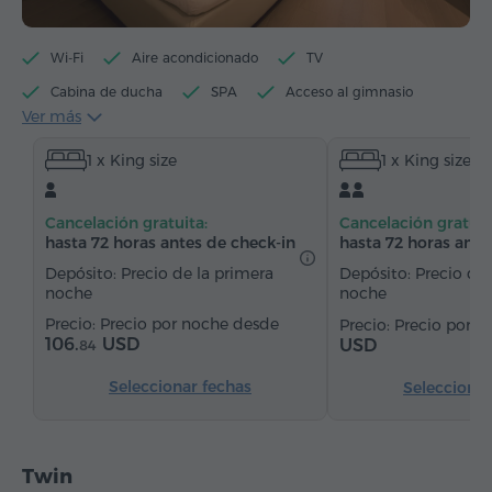
Wi-Fi
Aire acondicionado
TV
Cabina de ducha
SPA
Acceso al gimnasio
Ver más
Acceso a la sauna
Máquina de té/café
1 x King size
1 x King size
Hervidor eléctrico
Artículos de tocador
Toallas
Allbornoz
Pantuflas
Secador de pelo
Cancelación gratuita:
Cancelación gratuit
Bidé
Calefacción
Armario/Guardarropa
hasta 72 horas antes de check-in
hasta 72 horas ante
Escritorio
Silla
Caja de caudales
Teléfono
Depósito: Precio de la primera
Depósito: Precio de 
noche
noche
Alarma
Servicio despertador
Precio por noche desde
Precio por 
Lámpara de noche
Canales de satélite
106.
USD
USD
84
Suelos de parquet
Agua embotellada
Té/Café
Seleccionar fechas
Seleccionar
Plancha con tabla
Twin