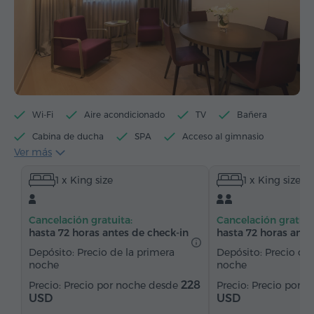
Wi-Fi
Aire acondicionado
TV
Bañera
Cabina de ducha
SPA
Acceso al gimnasio
Ver más
Acceso a la sauna
Máquina de té/café
1 x King size
1 x King size
Hervidor eléctrico
Artículos de tocador
Toallas
Allbornoz
Pantuflas
Secador de pelo
Cancelación gratuita:
Cancelación gratuit
Bidé
Calefacción
Armario/Guardarropa
hasta 72 horas antes de check-in
hasta 72 horas ante
Escritorio
Sala de estar
Zona de comedor
Depósito: Precio de la primera
Depósito: Precio de 
noche
noche
Mesa de comedor
Sillón
Silla
228
Precio por noche desde
Precio por 
Caja de caudales
Teléfono
Alarma
USD
USD
Servicio despertador
Lámpara de noche