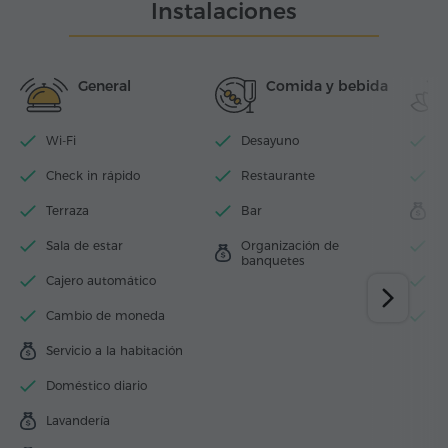
Instalaciones
General
Comida y bebida
Wi-Fi
Desayuno
Ce
Check in rápido
Restaurante
S
Terraza
Bar
M
Sala de estar
Organización de
S
banquetes
Cajero automático
H
Cambio de moneda
B
Servicio a la habitación
Doméstico diario
Lavandería