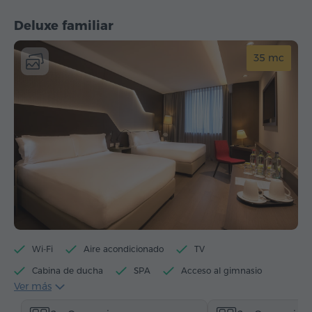
Deluxe familiar
35 mc
Wi-Fi
Aire acondicionado
TV
Cabina de ducha
SPA
Acceso al gimnasio
Ver más
Acceso a la sauna
Máquina de té/café