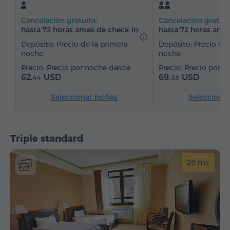
Silla
Teléfono
Alarma
Cancelación gratuita:
Cancelación gratuit
Servicio despertador
Canales de satélite
hasta 72 horas antes de check-in
hasta 72 horas ante
Alfombrado
Refriderador
Agua embotellada
Depósito: Precio de la primera
Depósito: Precio de 
noche
noche
Té/Café
Precio por noche desde
Precio por n
62.
USD
69.
USD
44
38
Seleccionar fechas
Seleccionar
Triple standard
28 mc