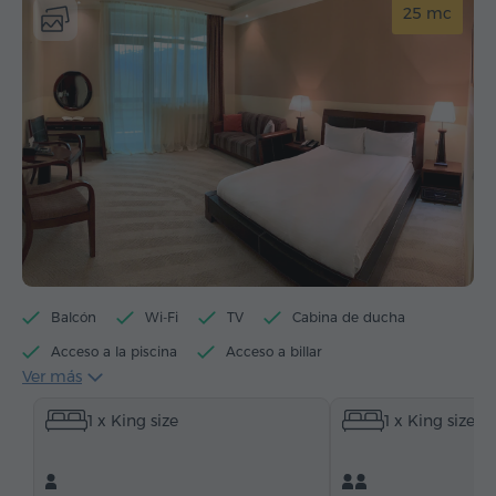
25 mc
Balcón
Wi-Fi
TV
Cabina de ducha
Acceso a la piscina
Acceso a billar
Ver más
Hervidor eléctrico
Artículos de tocador
Toallas
1 x King size
1 x King size
Allbornoz
Pantuflas
Secador de pelo
Calefacción
Armario/Guardarropa
Escritorio
Sofá
Silla
Teléfono
Alarma