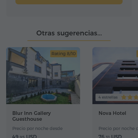
Otras sugerencias...
Rating 8/10
4 estrellas
Blur Inn Gallery
Nova Hotel
Guesthouse
Precio por noche desde
Precio por noche 
49.
USD
76.
USD
95
31