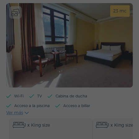
23 mc
Wi-Fi
TV
Cabina de ducha
Acceso a la piscina
Acceso a billar
Ver más
Hervidor eléctrico
Artículos de tocador
Toallas
1 x King size
1 x King size
Allbornoz
Pantuflas
Secador de pelo
Calefacción
Armario/Guardarropa
Escritorio