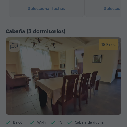
Seleccionar fechas
Seleccionar
Cabaña (3 dormitorios)
169 mc
Balcón
Wi-Fi
TV
Cabina de ducha