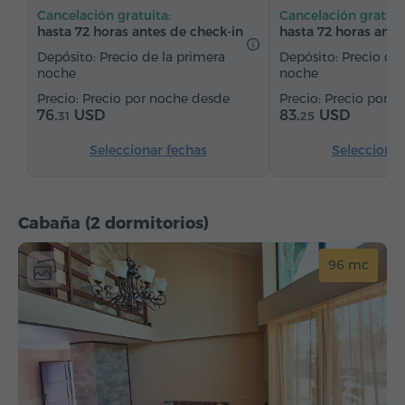
Cancelación gratuita:
Cancelación gratuit
Servicio despertador
Canales de satélite
hasta 72 horas antes de check-in
hasta 72 horas ante
Alfombrado
Refriderador
Agua embotellada
Depósito: Precio de la primera
Depósito: Precio de 
noche
noche
Té/Café
Precio por noche desde
Precio por n
76.
USD
83.
USD
31
25
Seleccionar fechas
Seleccionar
Cabaña (2 dormitorios)
96 mc