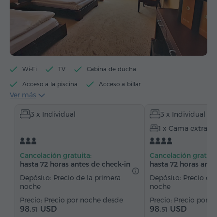
Wi-Fi
TV
Cabina de ducha
Acceso a la piscina
Acceso a billar
Ver más
Hervidor eléctrico
Artículos de tocador
Toallas
3 x Individual
3 x Individual
Allbornoz
Pantuflas
Secador de pelo
1 x Cama extra
Calefacción
Armario/Guardarropa
Escritorio
Silla
Teléfono
Alarma
Cancelación gratuita:
Cancelación gratuit
Servicio despertador
Canales de satélite
hasta 72 horas antes de check-in
hasta 72 horas ante
Alfombrado
Refriderador
Agua embotellada
Depósito: Precio de la primera
Depósito: Precio de 
noche
noche
Té/Café
Precio por noche desde
Precio por n
98.
USD
98.
USD
51
51