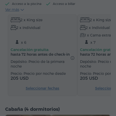
Acceso a la piscina
Acceso a billar
Ver más
Hervidor eléctrico
Artículos de tocador
Toallas
2 x King size
2 x King size
Allbornoz
Pantuflas
Secador de pelo
2 x Individual
2 x Individual
Calefacción
Armario/Guardarropa
Escritorio
1 x Cama extra
Sala de estar
Zona de comedor
x 6
x 7
Mesa de comedor
Sofá
Sillón
Silla
Cancelación gratuita:
Cancelación gratuit
Teléfono
Alarma
Servicio despertador
hasta 72 horas antes de check-in
hasta 72 horas ante
Canales de satélite
Alfombrado
Depósito: Precio de la primera
Depósito: Precio de 
noche
noche
Suelos de parquet
Cocineta
Refriderador
Precio por noche desde
Precio por n
Té/Café
205 USD
205 USD
Seleccionar fechas
Seleccionar
Cabaña (4 dormitorios)