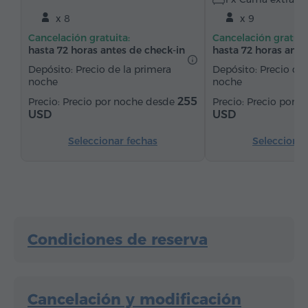
Sala de estar
Zona de comedor
x 8
x 9
Mesa de comedor
Sofá
Sillón
Silla
Cancelación gratuita:
Cancelación gratuit
Teléfono
Alarma
Servicio despertador
hasta 72 horas antes de check-in
hasta 72 horas ante
Canales de satélite
Alfombrado
Depósito: Precio de la primera
Depósito: Precio de 
noche
noche
Suelos de parquet
Cocineta
Refriderador
255
Precio por noche desde
Precio por 
Té/Café
USD
USD
Seleccionar fechas
Seleccionar
Condiciones de reserva
Cancelación y modificación