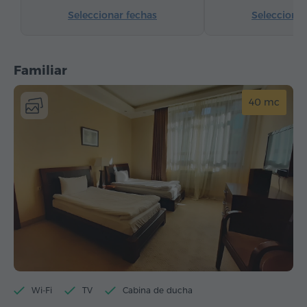
Seleccionar fechas
Seleccionar
Familiar
40 mc
Wi-Fi
TV
Cabina de ducha