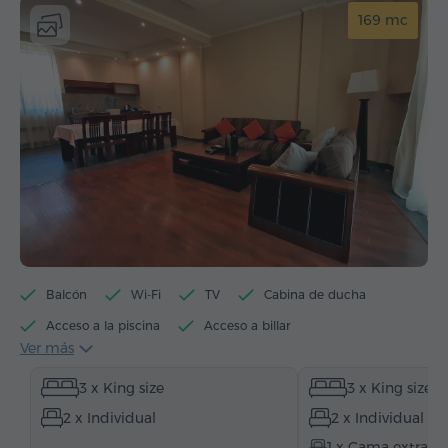
169 mc
Balcón
Wi-Fi
TV
Cabina de ducha
Acceso a la piscina
Acceso a billar
Ver más
Hervidor eléctrico
Artículos de tocador
Toallas
3 x King size
3 x King size
Allbornoz
Pantuflas
Secador de pelo
2 x Individual
2 x Individual
Calefacción
Armario/Guardarropa
Escritorio
1 x Cama extra