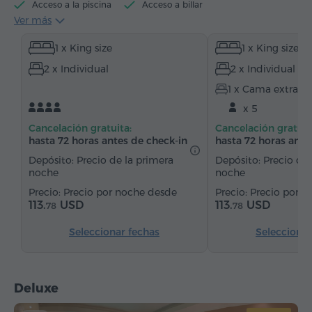
Acceso a la piscina
Acceso a billar
Ver más
Hervidor eléctrico
Artículos de tocador
Toallas
1 x King size
1 x King size
Allbornoz
Pantuflas
Secador de pelo
2 x Individual
2 x Individual
Calefacción
Armario/Guardarropa
Escritorio
1 x Cama extra
Silla
Teléfono
Alarma
x 5
Servicio despertador
Canales de satélite
Cancelación gratuita:
Cancelación gratuit
Alfombrado
Refriderador
Agua embotellada
hasta 72 horas antes de check-in
hasta 72 horas ante
Té/Café
Depósito: Precio de la primera
Depósito: Precio de 
noche
noche
Precio por noche desde
Precio por n
113.
USD
113.
USD
78
78
Seleccionar fechas
Seleccionar
Deluxe