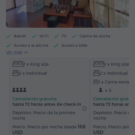
Balcón
Wi-Fi
TV
Cabina de ducha
Acceso a la piscina
Acceso a billar
Ver más
Hervidor eléctrico
Artículos de tocador
Toallas
1 x King size
1 x King size
Allbornoz
Pantuflas
Secador de pelo
2 x Individual
2 x Individual
Calefacción
Armario/Guardarropa
Escritorio
1 x Cama extra
Sala de estar
Sofá
Sillón
Silla
x 5
Teléfono
Alarma
Servicio despertador
Cancelación gratuita:
Cancelación gratuit
Canales de satélite
Alfombrado
hasta 72 horas antes de check-in
hasta 72 horas ante
Suelos de parquet
Cocineta
Refriderador
Depósito: Precio de la primera
Depósito: Precio de 
noche
noche
Té/Café
168
Precio por noche desde
Precio por 
USD
USD