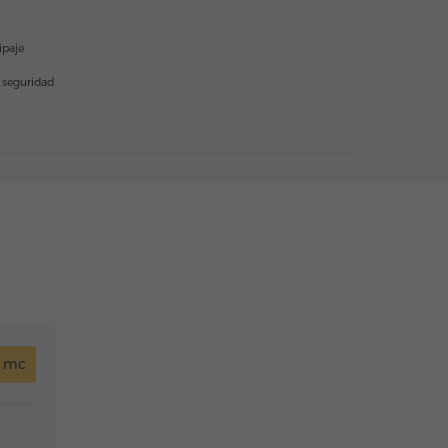
ipaje
e seguridad
4 mc