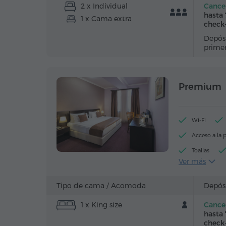
2 x Individual
Cancel
hasta 
1 x Cama extra
check
Depósi
prime
Premium
Wi-Fi
Acceso a la p
Toallas
Ver más
Escritorio
Teléfono
Tipo de cama /
Acomoda
Depós
Canales de sa
1 x King size
Cancel
Té/Café
hasta 
check