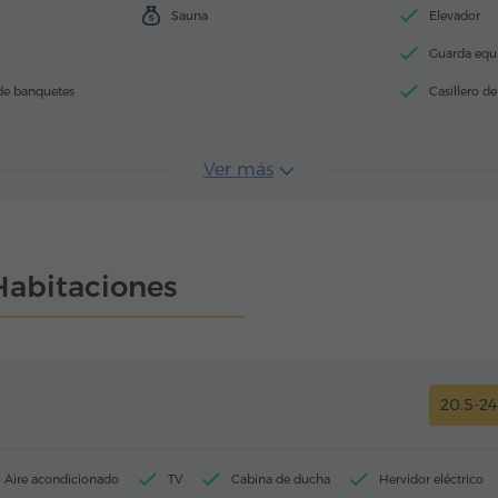
Sauna
Elevador
Guarda equ
de banquetes
Casillero d
Ver más
Habitaciones
20.5-2
Aire acondicionado
TV
Cabina de ducha
Hervidor eléctrico