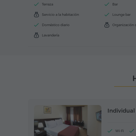
Terraza
Bar
Servicio a la habitación
Lounge bar
Doméstico diario
Organización 
Lavandería
Individual
Wi-Fi