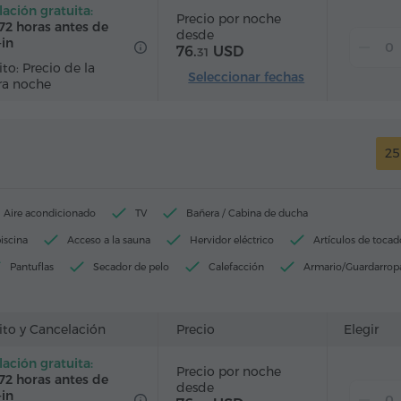
ación gratuita:
Precio por noche
72 horas antes de
desde
-in
76.
USD
31
to: Precio de la
Seleccionar fechas
ra noche
25
Aire acondicionado
TV
Bañera / Cabina de ducha
iscina
Acceso a la sauna
Hervidor eléctrico
Artículos de tocad
Pantuflas
Secador de pelo
Calefacción
Armario/Guardarrop
Sala de estar
Mesa
Sillón
Silla
Caja de caudales
Alarma
Servicio despertador
Canales de cable
ito y Cancelación
Precio
Elegir
télite
Alfombrado
Refriderador
Agua embotellada
ación gratuita:
Precio por noche
72 horas antes de
desde
-in