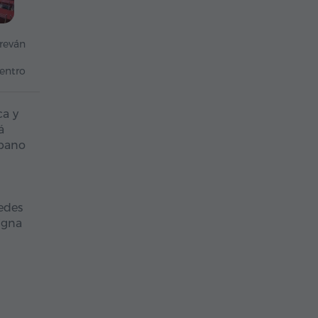
reván
centro
ca y
á
rbano
edes
igna