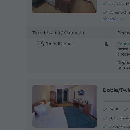
Artículos de
Armario/Gua
Ver más
Teléfono
Canales de sa
Tipo de cama /
Acomoda
Depós
Té/Café
1 x Individual
Cancel
hasta 
check
Depósi
prime
Doble/Twi
Wi-Fi
Artículos de
Armario/Gua