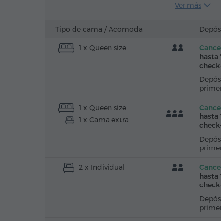
Ver más
Teléfono
Canales de sa
Tipo de cama /
Acomoda
Depós
Té/Café
1 x Queen size
Cancel
hasta 
check
Depósi
prime
1 x Queen size
Cancel
hasta 
1 x Cama extra
check
Depósi
prime
2 x Individual
Cancel
hasta 
check
Depósi
prime