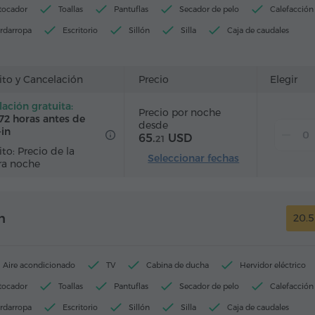
 tocador
Toallas
Pantuflas
Secador de pelo
Calefacción
rdarropa
Escritorio
Sillón
Silla
Caja de caudales
Alarma
Servicio despertador
Canales de cable
télite
Alfombrado
Refriderador
Agua embotellada
ito y Cancelación
Precio
Elegir
ación gratuita:
Precio por noche
72 horas antes de
desde
-in
65.
USD
21
to: Precio de la
Seleccionar fechas
ra noche
n
20.
Aire acondicionado
TV
Cabina de ducha
Hervidor eléctrico
 tocador
Toallas
Pantuflas
Secador de pelo
Calefacción
rdarropa
Escritorio
Sillón
Silla
Caja de caudales