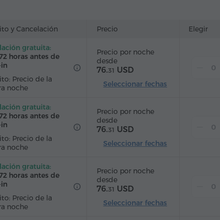
Alarma
Servicio despertador
Canales de cable
télite
Alfombrado
Refriderador
Agua embotellada
ito y Cancelación
Precio
Elegir
ación gratuita:
Precio por noche
72 horas antes de
desde
-in
76.
USD
31
to: Precio de la
Seleccionar fechas
ra noche
ación gratuita:
Precio por noche
72 horas antes de
desde
-in
76.
USD
31
to: Precio de la
Seleccionar fechas
ra noche
ación gratuita:
Precio por noche
72 horas antes de
desde
-in
76.
USD
31
to: Precio de la
Seleccionar fechas
ra noche