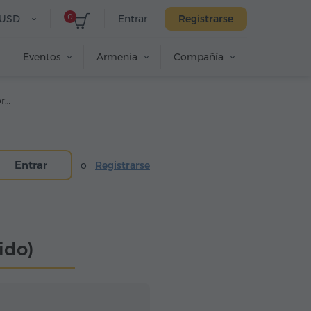
0
USD
Entrar
Registrarse
Eventos
Armenia
Compañía
Impresora y Copiador (colorido)
Entrar
o
Registrarse
ido)