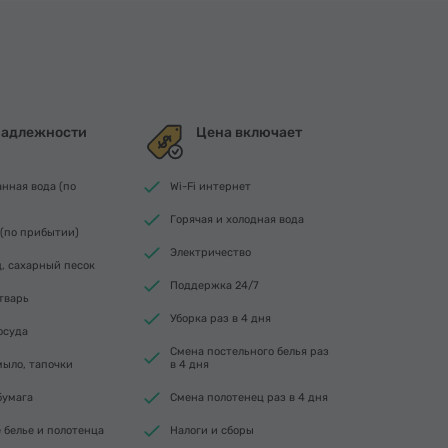
адлежности
Цена включает
нная вода (по
Wi-Fi интернет
Горячая и холодная вода
 (по прибытии)
Электричество
ц, сахарный песок
Поддержка 24/7
тварь
Уборка раз в 4 дня
осуда
Смена постельного белья раз
ыло, тапочки
в 4 дня
бумага
Смена полотенец раз в 4 дня
 белье и полотенца
Налоги и сборы