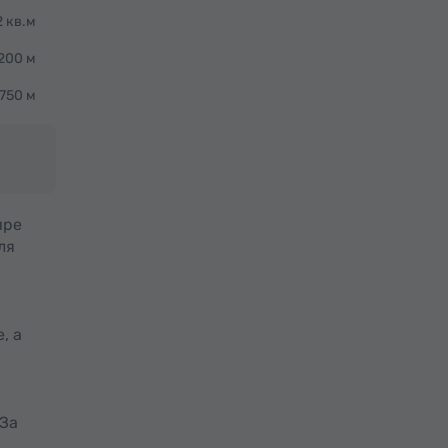
 кв.м
200 м
750 м
ире
ля
, а
 За