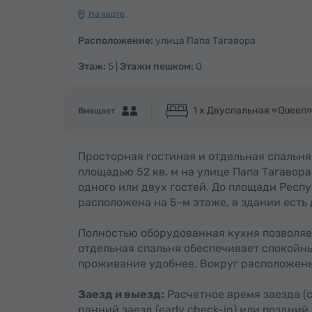
На карте
Расположение:
улица Папа Тагавора
Этаж:
5 |
Этажи пешком:
0
1 x Двуспальная «Queen
Вмещает
Просторная гостиная и отдельная спальня
площадью 52 кв. м на улице Папа Тагавор
одного или двух гостей. До площади Респу
расположена на 5-м этаже, в здании есть 
Полностью оборудованная кухня позволяет
отдельная спальня обеспечивает спокойны
проживание удобнее. Вокруг расположены
Заезд и выезд:
Расчетное время заезда (che
ранний заезд (early check-in) или поздний