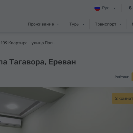
Рус
$
Проживание
Туры
Транспорт
#109 Квартира - улица Папа Тагавора
па Тагавора, Ереван
Рейтинг
2 комна