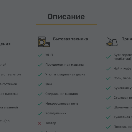
Описание
Бытовая техника
Прин
щения
Wi-Fi
Бутилирова
прибытии)
хней
Посудомоечная машина
Чай и кофе
а с туалетом
Утюг и гладильная доска
Соль, пере
в гостиной
Фен
Кухонная у
ая система
Стиральная машина
Столовая п
Микроволновая печь
на в ванной
Шампунь, м
Холодильник
Туалетная 
ть (по
Тостер
Постельное