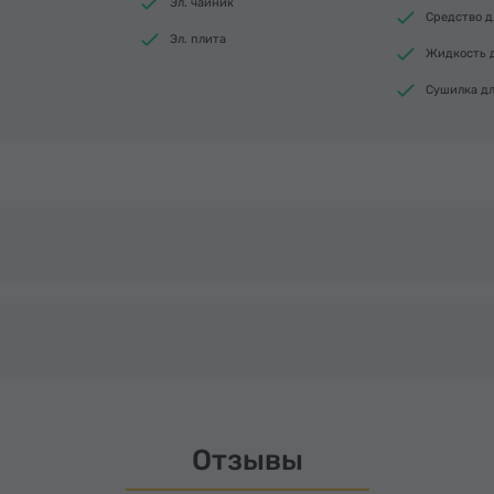
Эл. чайник
Средство д
Эл. плита
Жидкость 
Сушилка дл
Отзывы