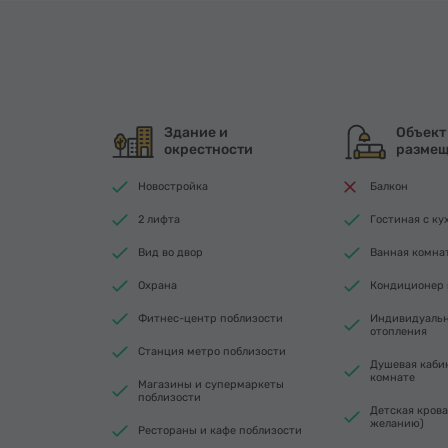
Здание и
Объект
окрестности
разме
Новостройка
Балкон
2 лифта
Гостиная с ку
Вид во двор
Ванная комнат
Охрана
Кондиционер 
Фитнес-центр поблизости
Индивидуальн
отопления
Станция метро поблизости
Душевая каби
комнате
Магазины и супермаркеты
поблизости
Детская крова
желанию)
Рестораны и кафе поблизости