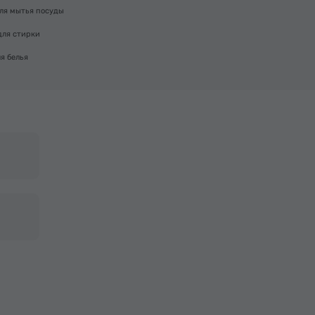
ля мытья посуды
для стирки
я белья