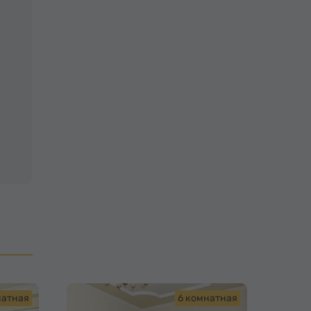
натная
6 комнатная