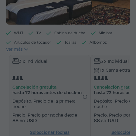
Wi-Fi
TV
Cabina de ducha
Minibar
Artículos de tocador
Toallas
Allbornoz
Ver más
Pantuflas
Secador de pelo
Calefacción
3 x Individual
3 x Individual
Armario/Guardarropa
Escritorio
Sofá
1 x Cama extra
Sillón
Silla
Caja de caudales
Teléfono
Servicio despertador
Canales de satélite
Cancelación gratuita:
Cancelación gratuit
Alfombrado
Suelos de parquet
hasta 72 horas antes de check-in
hasta 72 horas ante
Agua embotellada
Depósito: Precio de la primera
Depósito: Precio de 
noche
noche
Precio por noche desde
Precio por n
88.
USD
88.
USD
80
80
Seleccionar fechas
Seleccionar