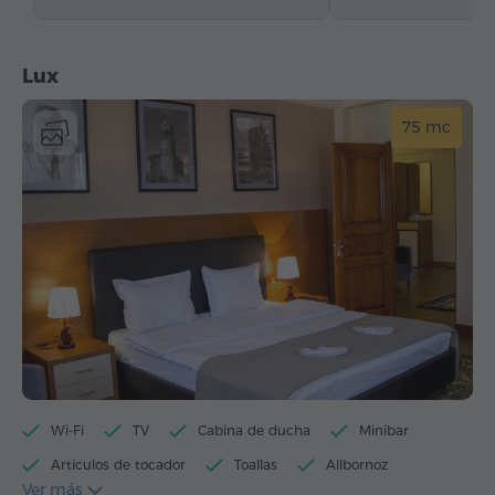
Lux
75 mc
Wi-Fi
TV
Cabina de ducha
Minibar
Artículos de tocador
Toallas
Allbornoz
Ver más