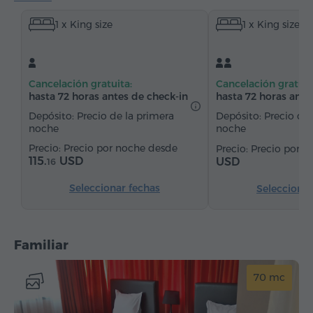
Pantuflas
Secador de pelo
Calefacción
1 x King size
1 x King size
Armario/Guardarropa
Escritorio
Sala de estar
Mesa
Sofá
Sillón
Silla
Caja de caudales
Teléfono
Servicio despertador
Cancelación gratuita:
Cancelación gratuit
Canales de satélite
Agua embotellada
hasta 72 horas antes de check-in
hasta 72 horas ante
Depósito: Precio de la primera
Depósito: Precio de 
noche
noche
Precio por noche desde
Precio por 
115.
USD
USD
16
Seleccionar fechas
Seleccionar
Familiar
70 mc