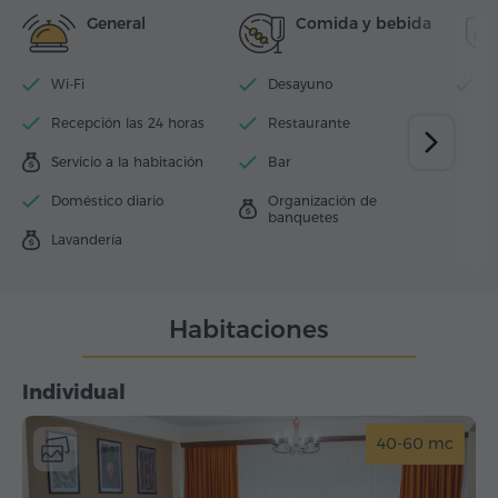
General
Comida y bebida
Wi-Fi
Desayuno
E
Recepción las 24 horas
Restaurante
Servicio a la habitación
Bar
Doméstico diario
Organización de
banquetes
Lavandería
Habitaciones
Individual
40-60 mc