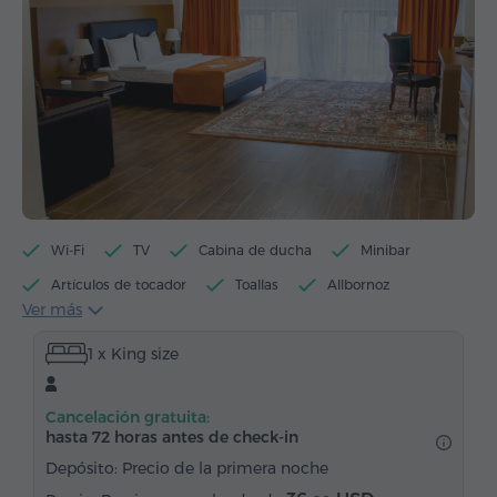
Wi-Fi
TV
Cabina de ducha
Minibar
Artículos de tocador
Toallas
Allbornoz
Ver más
Pantuflas
Secador de pelo
Calefacción
1 x King size
Armario/Guardarropa
Escritorio
Sillón
Silla
Caja de caudales
Teléfono
Cancelación gratuita:
Servicio despertador
Canales de satélite
hasta 72 horas antes de check-in
Alfombrado
Suelos de parquet
Depósito: Precio de la primera noche
Agua embotellada