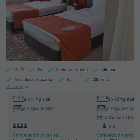
Wi-Fi
TV
Cabina de ducha
Minibar
Artículos de tocador
Toallas
Allbornoz
Ver más
Pantuflas
Secador de pelo
Calefacción
1 x King size
1 x King size
Armario/Guardarropa
Escritorio
Mesa
2 x Queen size
2 x Queen size
Sofá
Sillón
Silla
Caja de caudales
1 x Cama extra
Teléfono
Servicio despertador
x 5
Canales de satélite
Alfombrado
Cancelación gratuita:
Cancelación gratuit
Suelos de parquet
Agua embotellada