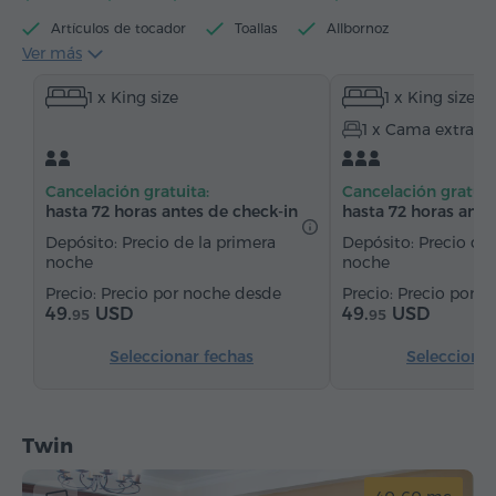
Artículos de tocador
Toallas
Allbornoz
Ver más
Pantuflas
Secador de pelo
Calefacción
1 x King size
1 x King size
Armario/Guardarropa
Escritorio
Sillón
1 x Cama extra
Silla
Caja de caudales
Teléfono
Servicio despertador
Canales de satélite
Cancelación gratuita:
Cancelación gratuit
Alfombrado
Suelos de parquet
hasta 72 horas antes de check-in
hasta 72 horas ante
Agua embotellada
Depósito: Precio de la primera
Depósito: Precio de 
noche
noche
Precio por noche desde
Precio por n
49.
USD
49.
USD
95
95
Seleccionar fechas
Seleccionar
Twin