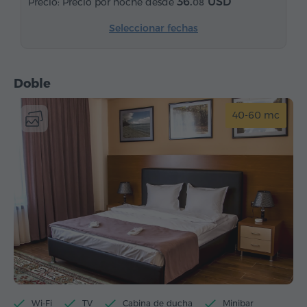
36.
USD
Precio por noche desde
08
Seleccionar fechas
Doble
40-60 mc
Wi-Fi
TV
Cabina de ducha
Minibar