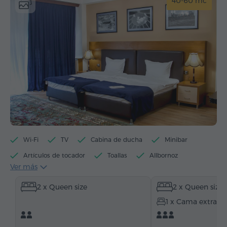
40-60 mc
Wi-Fi
TV
Cabina de ducha
Minibar
Artículos de tocador
Toallas
Allbornoz
Ver más
Pantuflas
Secador de pelo
Calefacción
2 x Queen size
2 x Queen size
Armario/Guardarropa
Escritorio
Sillón
1 x Cama extra
Silla
Caja de caudales
Teléfono
Servicio despertador
Canales de satélite