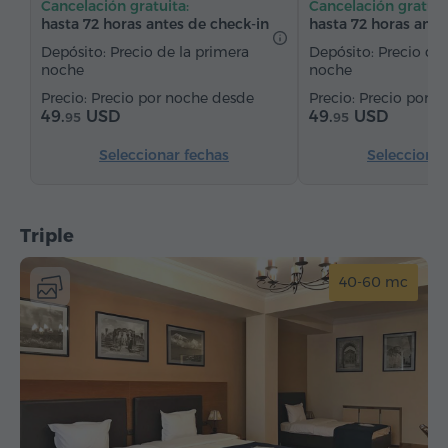
Cancelación gratuita:
Cancelación gratuit
Alfombrado
Suelos de parquet
hasta 72 horas antes de check-in
hasta 72 horas ante
Agua embotellada
Depósito: Precio de la primera
Depósito: Precio de 
noche
noche
Precio por noche desde
Precio por n
49.
USD
49.
USD
95
95
Seleccionar fechas
Seleccionar
Triple
40-60 mc