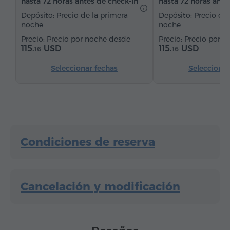
hasta 72 horas antes de check-in
hasta 72 horas ante
Depósito: Precio de la primera
Depósito: Precio de 
noche
noche
Precio por noche desde
Precio por n
115.
USD
115.
USD
16
16
Seleccionar fechas
Seleccionar
Condiciones de reserva
Cancelación y modificación