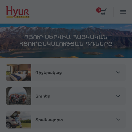
0
ՀՅՈՒՐ ՍԵՐՎԻՍ. ՀԱՅԿԱԿԱՆ
ՀՅՈՒՐԸՆԿԱԼՈՒԹՅԱՆ ԴՌՆԵՐԸ
Գիշերակաց
Տուրեր
Տրանսպորտ