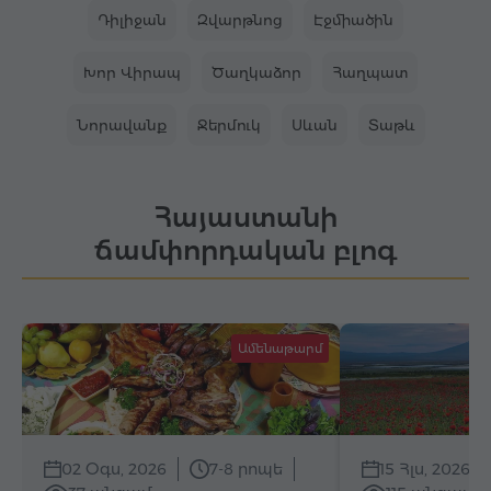
Դիլիջան
Զվարթնոց
Էջմիածին
Խոր Վիրապ
Ծաղկաձոր
Հաղպատ
Նորավանք
Ջերմուկ
Սևան
Տաթև
Հայաստանի
ճամփորդական բլոգ
Ամենաթարմ
02 Օգս, 2026
7-8 րոպե
15 Հլս, 2026