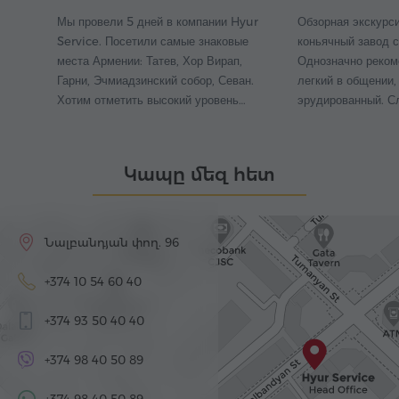
Мы провели 5 дней в компании Hyur
Обзорная экскурси
Service. Посетили самые знаковые
коньячный завод с
места Армении: Татев, Хор Вирап,
Однозначно реком
Гарни, Эчмиадзинский собор, Севан.
легкий в общении,
Хотим отметить высокий уровень…
эрудированный. С
Կապը մեզ հետ
Նալբանդյան փող. 96
+374 10 54 60 40
+374 93 50 40 40
+374 98 40 50 89
+374 98 40 50 89