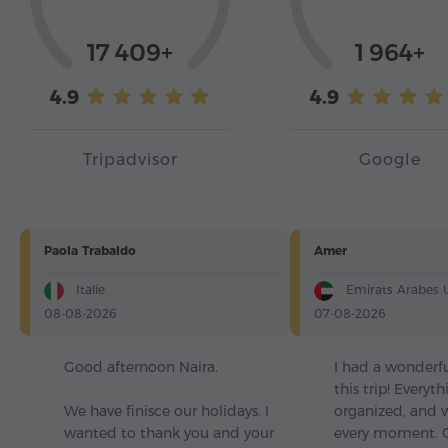
17 409+
1 964+
4.9
4.9
Tripadvisor
Google
Paola Trabaldo
Amer
Italie
Emirats Arabes 
08-08-2026
07-08-2026
Good afternoon Naira.
I had a wonderf
this trip! Everyt
We have finisce our holidays. I
organized, and 
wanted to thank you and your
every moment. O