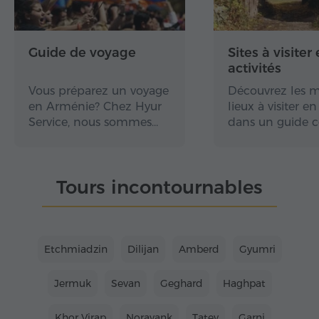
Guide de voyage
Sites à visiter 
activités
Vous préparez un voyage
Découvrez les m
en Arménie? Chez Hyur
lieux à visiter 
Service, nous sommes…
dans un guide 
Tours incontournables
Etchmiadzin
Dilijan
Amberd
Gyumri
Jermuk
Sevan
Geghard
Haghpat
Khor Virap
Noravank
Tatev
Garni